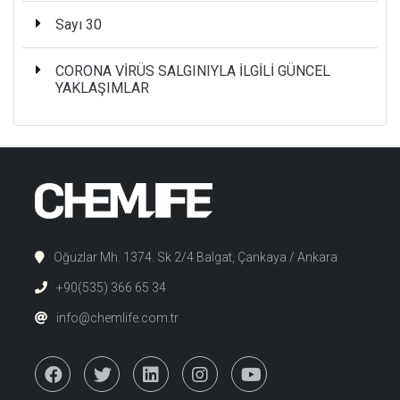
Sayı 30
CORONA VİRÜS SALGINIYLA İLGİLİ GÜNCEL
YAKLAŞIMLAR
Oğuzlar Mh. 1374. Sk 2/4 Balgat, Çankaya / Ankara
+90(535) 366 65 34
info@chemlife.com.tr