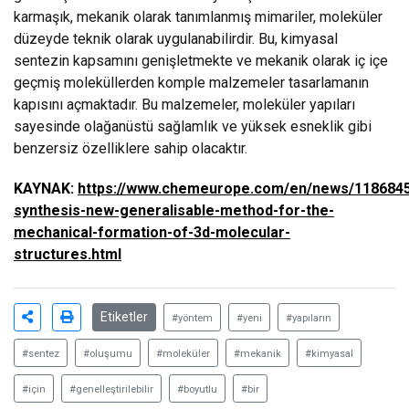
karmaşık, mekanik olarak tanımlanmış mimariler, moleküler
düzeyde teknik olarak uygulanabilirdir. Bu, kimyasal
sentezin kapsamını genişletmekte ve mekanik olarak iç içe
geçmiş moleküllerden komple malzemeler tasarlamanın
kapısını açmaktadır. Bu malzemeler, moleküler yapıları
sayesinde olağanüstü sağlamlık ve yüksek esneklik gibi
benzersiz özelliklere sahip olacaktır.
KAYNAK:
https://www.chemeurope.com/en/news/1186845
synthesis-new-generalisable-method-for-the-
mechanical-formation-of-3d-molecular-
structures.html
Etiketler
#yöntem
#yeni
#yapıların
#sentez
#oluşumu
#moleküler
#mekanik
#kimyasal
#için
#genelleştirilebilir
#boyutlu
#bir