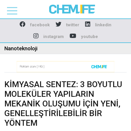
Chemlife - Basılı ve D
facebook
twitter
linkedin
instagram
youtube
Nanoteknoloji
KİMYASAL SENTEZ: 3 BOYUTLU
MOLEKÜLER YAPILARIN
MEKANİK OLUŞUMU İÇİN YENİ,
GENELLEŞTİRİLEBİLİR BİR
YÖNTEM