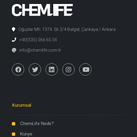
Oğuzlar Mh. 1374. Sk 2/4 Balgat, Çankaya / Ankara
+90(535) 366 65 34
info@chemlife.com.tr
Kurumsal
ChemLife Nedir?
Künye