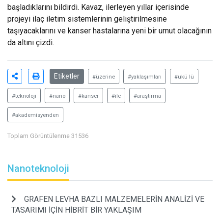
başladıklarını bildirdi. Kavaz, ilerleyen yıllar içerisinde
projeyi ilaç iletim sistemlerinin geliştirilmesine
taşıyacaklarını ve kanser hastalarına yeni bir umut olacağının
da altını çizdi.
Etiketler
#üzerine
#yaklaşımları
#ukü lü
#teknoloji
#nano
#kanser
#ile
#araştırma
#akademisyenden
Toplam Görüntülenme 31536
Nanoteknoloji
GRAFEN LEVHA BAZLI MALZEMELERİN ANALİZİ VE
TASARIMI İÇİN HİBRİT BİR YAKLAŞIM