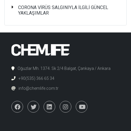
CORONA VİRÜS SALGINIYLA İLGİLİ GÜNCEL
YAKLAŞIMLAR
Oğuzlar Mh. 1374. Sk 2/4 Balgat, Çankaya / Ankara
+90(535) 366 65 34
info@chemlife.com.tr