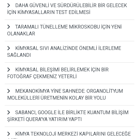
DAHA GÜVENLİ VE SÜRDÜRÜLEBİLİR BİR GELECEK
İÇİN KİMYASALLARIN TEST EDİLMESİ
TARAMALI TÜNELLEME MİKROSKOBU İÇİN YENİ
OLANAKLAR
KİMYASAL SIVI ANALİZİNDE ÖNEMLİ İLERLEME
SAĞLANDI
KİMYASAL BİLEŞİMİ BELİRLEMEK İÇİN BİR
FOTOĞRAF ÇEKMENİZ YETERLİ
MEKANOKİMYA YİNE SAHNEDE: ORGANOLİTYUM
MOLEKÜLLERİ ÜRETMENİN KOLAY BİR YOLU
SABANCI, GOOGLE İLE BİRLİKTE KUANTUM BİLİŞİM
ŞİRKETİ QUERA'YA YATIRIM YAPTI
KİMYA TEKNOLOJİ MERKEZİ KAPILARINI GELECEĞE