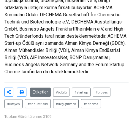
topluluğa sunma, tedarikçiler, müşteriler ve iş birliği
ortaklarıyla iletişim kurma fırsatı buluyorlar. ACHEMA
Kurucuları Ödülü, DECHEMA Gesellschaft für Chemische
Technik und Biotechnologie e.V., DECHEMA Ausstellungs-
GmbH, Business Angels FrankfurtRheinMain e.V. and High-
Tech Gründerfonds tarafından desteklenmektedir. ACHEMA
Start-up Ödülü aynı zamanda Alman Kimya Derneği (GDCh),
Alman Mühendisler Birliği (VDI), Alman Kimya Endüstrisi
Birliği (VCI), AiF InnovatorsNet, BCNP Danışmanları,
Business Angels Network Germany and the Forum Startup
Chemie tarafından da desteklenmektedir.
Etiketler
#ödülü
#start up
#proses
#isteyen
#endüstrisini
#değiştirmek
#achema
Toplam Görüntülenme 3109