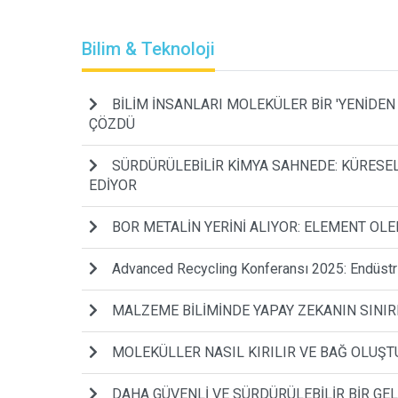
Bilim & Teknoloji
BİLİM İNSANLARI MOLEKÜLER BİR 'YENİDEN
ÇÖZDÜ
SÜRDÜRÜLEBİLİR KİMYA SAHNEDE: KÜRESEL 
EDİYOR
BOR METALİN YERİNİ ALIYOR: ELEMENT O
Advanced Recycling Konferansı 2025: Endüstr
MALZEME BİLİMİNDE YAPAY ZEKANIN SINIR
MOLEKÜLLER NASIL KIRILIR VE BAĞ OLUŞ
DAHA GÜVENLİ VE SÜRDÜRÜLEBİLİR BİR GEL