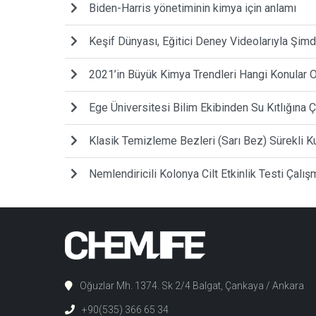
Biden-Harris yönetiminin kimya için anlamı
Keşif Dünyası, Eğitici Deney Videolarıyla Şimd
2021’in Büyük Kimya Trendleri Hangi Konular O
Ege Üniversitesi Bilim Ekibinden Su Kıtlığına
Klasik Temizleme Bezleri (Sarı Bez) Sürekli K
Nemlendiricili Kolonya Cilt Etkinlik Testi Çal
Oğuzlar Mh. 1374. Sk 2/4 Balgat, Çankaya / Ankara
+90(535) 366 65 34