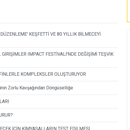
 DÜZENLEME' KEŞFETTİ VE 80 YILLIK BİLMECEYİ
GİRİŞİMLER IMPACT FESTİVALİ'NDE DEĞİŞİMİ TEŞVİK
LEFİNLERLE KOMPLEKSLER OLUŞTURUYOR
inin Zorlu Kavşağından Döngüselliğe
LARI
TURUR?
ECEK İÇİN KİMYASALLARIN TEST EDİLMESİ