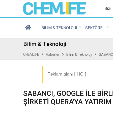
Chemlife - Basılı ve D
Bizi
BİLİM & TEKNOLOJİ
SEKTÖREL
Bilim & Teknoloji
CHEMLIFE
Haberler
Bilim & Teknoloji
SABANCI
SABANCI, GOOGLE İLE BİR
ŞİRKETİ QUERA'YA YATIRIM