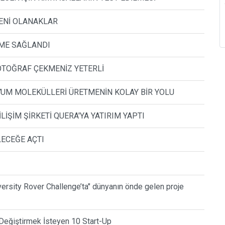
ENİ OLANAKLAR
EME SAĞLANDI
FOTOĞRAF ÇEKMENİZ YETERLİ
UM MOLEKÜLLERİ ÜRETMENİN KOLAY BİR YOLU
LİŞİM ŞİRKETİ QUERA'YA YATIRIM YAPTI
LECEĞE AÇTI
versity Rover Challenge’ta" dünyanın önde gelen proje
Değiştirmek İsteyen 10 Start-Up