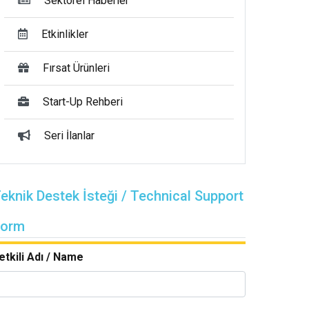
Sektörel Haberler
Etkinlikler
Fırsat Ürünleri
Start-Up Rehberi
Seri İlanlar
eknik Destek İsteği / Technical Support
Form
etkili Adı / Name