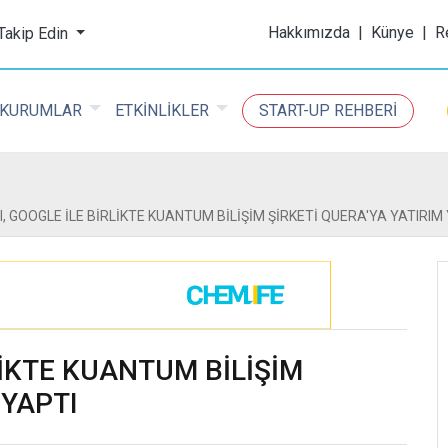
ijital Kimya Dergisi
Hakkımızda
|
Künye
|
R
 Takip Edin
KURUMLAR
ETKİNLİKLER
START-UP REHBERİ
, GOOGLE İLE BİRLİKTE KUANTUM BİLİŞİM ŞİRKETİ QUERA'YA YATIRIM
LİKTE KUANTUM BİLİŞİM
 YAPTI