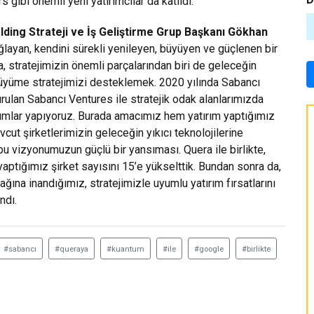
 gibi önemli yeni yatırımcılar da katıldı.
lding Strateji ve İş Geliştirme Grup Başkanı Gökhan
layan, kendini sürekli yenileyen, büyüyen ve güçlenen bir
stratejimizin önemli parçalarından biri de geleceğin
 büyüme stratejimizi desteklemek. 2020 yılında Sabancı
ulan Sabancı Ventures ile stratejik odak alanlarımızda
tırımlar yapıyoruz. Burada amacımız hem yatırım yaptığımız
t şirketlerimizin geleceğin yıkıcı teknolojilerine
bu vizyonumuzun güçlü bir yansıması. Quera ile birlikte,
aptığımız şirket sayısını 15’e yükselttik. Bundan sonra da,
na inandığımız, stratejimizle uyumlu yatırım fırsatlarını
ndı.
#sabancı
#queraya
#kuantum
#ile
#google
#birlikte