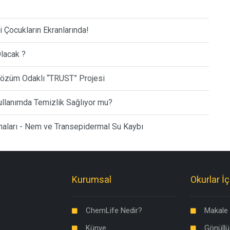
i Çocukların Ekranlarında!
lacak ?
 Çözüm Odaklı “TRUST” Projesi
ullanımda Temizlik Sağlıyor mu?
ışmaları - Nem ve Transepidermal Su Kaybı
Kurumsal
Okurlar İç
ChemLife Nedir?
Makale 
Künye
Gönüllü