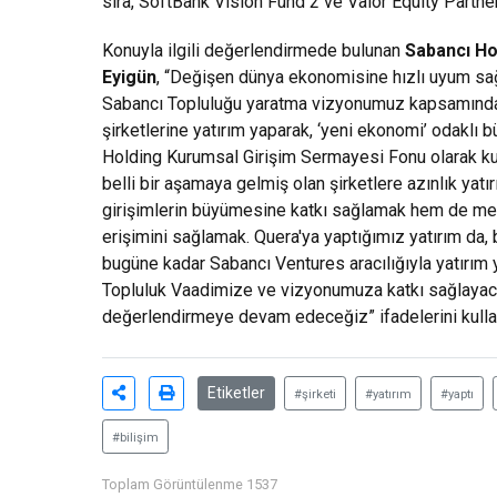
sıra, SoftBank Vision Fund 2 ve Valor Equity Partners
Konuyla ilgili değerlendirmede bulunan
Sabancı Ho
Eyigün
, “Değişen dünya ekonomisine hızlı uyum sağ
Sabancı Topluluğu yaratma vizyonumuz kapsamında, 
şirketlerine yatırım yaparak, ‘yeni ekonomi’ odaklı
Holding Kurumsal Girişim Sermayesi Fonu olarak kur
belli bir aşamaya gelmiş olan şirketlere azınlık ya
girişimlerin büyümesine katkı sağlamak hem de mevcu
erişimini sağlamak. Quera'ya yaptığımız yatırım da, 
bugüne kadar Sabancı Ventures aracılığıyla yatırım y
Topluluk Vaadimize ve vizyonumuza katkı sağlayacağı
değerlendirmeye devam edeceğiz” ifadelerini kulla
Etiketler
#şirketi
#yatırım
#yaptı
#bilişim
Toplam Görüntülenme 1537