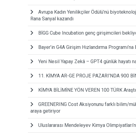
Avrupa Kadın Yenilikçiler Ödülü’nü biyoteknoloji 
Rana Sanyal kazandı
BİGG Cube Incubation genç girişimcileri bekliy
Bayer’in G4A Girişim Hızlandırma Programı’na 
Yeni Nesil Yapay Zekâ – GPT4 günlük hayatı na
11. KİMYA AR-GE PROJE PAZARI’NDA 900 Bİ
KİMYA BİLİMİNE YÖN VEREN 100 TÜRK Araştırm
GREENERING Cost Aksiyonunu farklı bilim/mühend
araya getiriyor
Uluslararası Mendeleyev Kimya Olimpiyatları’