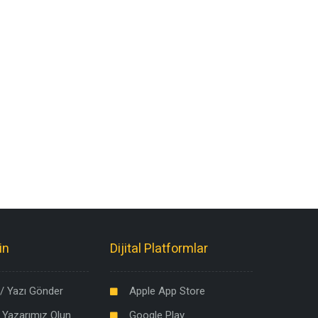
in
Dijital Platformlar
/ Yazı Gönder
Apple App Store
 Yazarımız Olun
Google Play