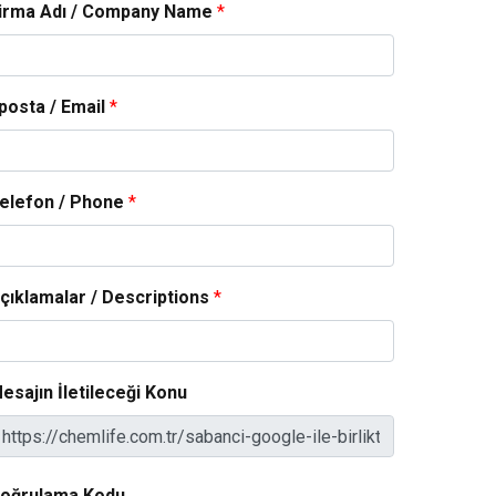
irma Adı / Company Name
*
posta / Email
*
elefon / Phone
*
çıklamalar / Descriptions
*
esajın İletileceği Konu
oğrulama Kodu