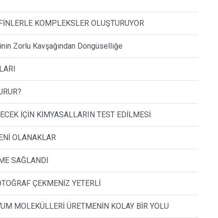
LEFİNLERLE KOMPLEKSLER OLUŞTURUYOR
inin Zorlu Kavşağından Döngüselliğe
LARI
TURUR?
ECEK İÇİN KİMYASALLARIN TEST EDİLMESİ
ENİ OLANAKLAR
EME SAĞLANDI
FOTOĞRAF ÇEKMENİZ YETERLİ
UM MOLEKÜLLERİ ÜRETMENİN KOLAY BİR YOLU