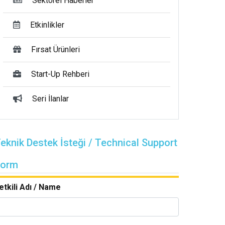
Sektörel Haberler
Etkinlikler
Fırsat Ürünleri
Start-Up Rehberi
Seri İlanlar
eknik Destek İsteği / Technical Support
Form
etkili Adı / Name