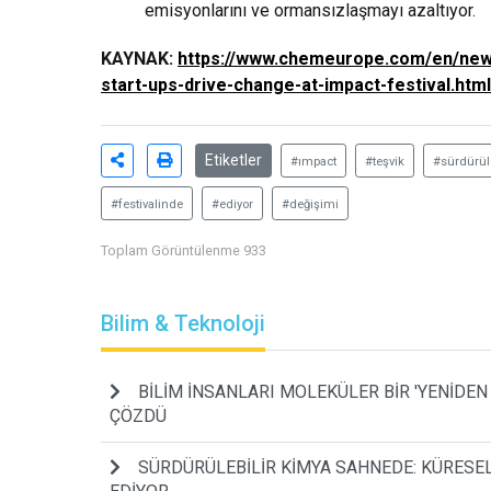
emisyonlarını ve ormansızlaşmayı azaltıyor.
KAYNAK:
https://www.chemeurope.com/en/news
start-ups-drive-change-at-impact-festival.html
Etiketler
#ımpact
#teşvik
#sürdürüle
#festivalinde
#ediyor
#değişimi
Toplam Görüntülenme 933
Bilim & Teknoloji
BİLİM İNSANLARI MOLEKÜLER BİR 'YENİDEN
ÇÖZDÜ
SÜRDÜRÜLEBİLİR KİMYA SAHNEDE: KÜRESEL 