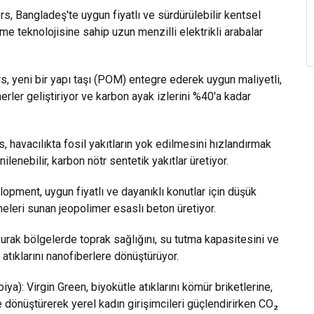
s, Bangladeş'te uygun fiyatlı ve sürdürülebilir kentsel
rme teknolojisine sahip uzun menzilli elektrikli arabalar
eni bir yapı taşı (POM) entegre ederek uygun maliyetli,
rler geliştiriyor ve karbon ayak izlerini %40'a kadar
havacılıkta fosil yakıtların yok edilmesini hızlandırmak
ilenebilir, karbon nötr sentetik yakıtlar üretiyor.
ent, uygun fiyatlı ve dayanıklı konutlar için düşük
leri sunan jeopolimer esaslı beton üretiyor.
 kurak bölgelerde toprak sağlığını, su tutma kapasitesini ve
a atıklarını nanofiberlere dönüştürüyor.
iya): Virgin Green, biyokütle atıklarını kömür briketlerine,
 dönüştürerek yerel kadın girişimcileri güçlendirirken CO₂