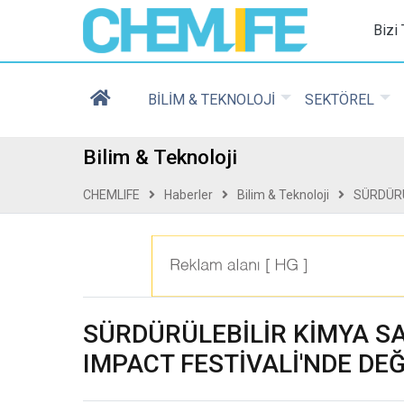
Chemlife - Basılı ve D
Bizi
BİLİM & TEKNOLOJİ
SEKTÖREL
Bilim & Teknoloji
CHEMLIFE
Haberler
Bilim & Teknoloji
SÜRDÜRÜ
SÜRDÜRÜLEBİLİR KİMYA SA
IMPACT FESTİVALİ'NDE DEĞ