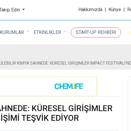
ijital Kimya Dergisi
Hakkımızda
|
Künye
|
R
 Takip Edin
KURUMLAR
ETKİNLİKLER
START-UP REHBERİ
LEBİLİR KİMYA SAHNEDE: KÜRESEL GİRİŞİMLER IMPACT FESTİVALİ'ND
HNEDE: KÜRESEL GİRİŞİMLER
İŞİMİ TEŞVİK EDİYOR