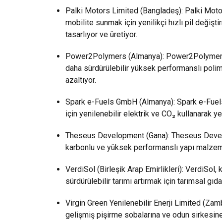
Palki Motors Limited (Bangladeş): Palki Motor
mobilite sunmak için yenilikçi hızlı pil değişti
tasarlıyor ve üretiyor.
Power2Polymers (Almanya): Power2Polymers, y
daha sürdürülebilir yüksek performanslı polime
azaltıyor.
Spark e-Fuels GmbH (Almanya): Spark e-Fuels, 
için yenilenebilir elektrik ve CO₂ kullanarak yen
Theseus Development (Gana): Theseus Developm
karbonlu ve yüksek performanslı yapı malzeme
VerdiSol (Birleşik Arap Emirlikleri): VerdiSol,
sürdürülebilir tarımı artırmak için tarımsal gıd
Virgin Green Yenilenebilir Enerji Limited (Zamb
gelişmiş pişirme sobalarına ve odun sirkesine