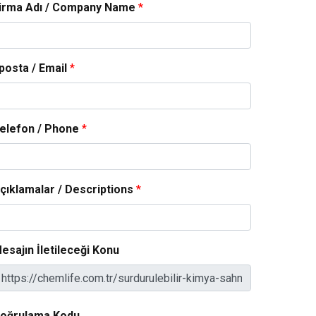
irma Adı / Company Name
*
posta / Email
*
elefon / Phone
*
çıklamalar / Descriptions
*
esajın İletileceği Konu
oğrulama Kodu