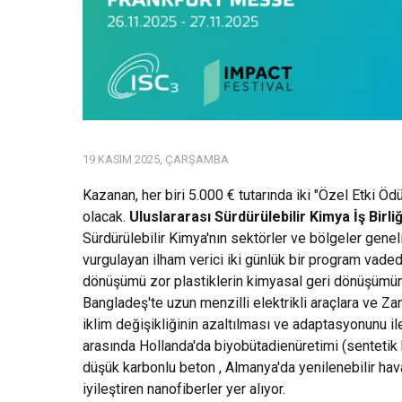
19 KASIM 2025, ÇARŞAMBA
Kazanan, her biri 5.000 € tutarında iki "Özel Etki Öd
olacak.
Uluslararası Sürdürülebilir Kimya İş Birli
Sürdürülebilir Kimya'nın sektörler ve bölgeler gene
vurgulayan ilham verici iki günlük bir program vade
dönüşümü zor plastiklerin kimyasal geri dönüşümün
Bangladeş'te uzun menzilli elektrikli araçlara ve Z
iklim değişikliğinin azaltılması ve adaptasyonunu ile
arasında Hollanda'da biyobütadienüretimi (sentetik k
düşük karbonlu beton , Almanya'da yenilenebilir havac
iyileştiren nanofiberler yer alıyor.