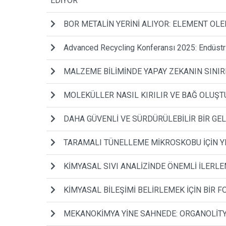
EDİYOR
BOR METALİN YERİNİ ALIYOR: ELEMENT O
Advanced Recycling Konferansı 2025: Endüstr
MALZEME BİLİMİNDE YAPAY ZEKANIN SINIR
MOLEKÜLLER NASIL KIRILIR VE BAĞ OLUŞ
DAHA GÜVENLİ VE SÜRDÜRÜLEBİLİR BİR GEL
TARAMALI TÜNELLEME MİKROSKOBU İÇİN Y
KİMYASAL SIVI ANALİZİNDE ÖNEMLİ İLERL
KİMYASAL BİLEŞİMİ BELİRLEMEK İÇİN BİR 
MEKANOKİMYA YİNE SAHNEDE: ORGANOLİTY