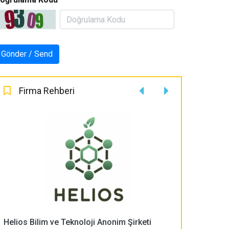
Firma Rehberi
Helios Bilim ve Teknoloji Anonim Şirketi
PLASMA