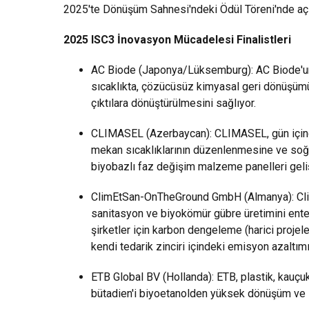
2025'te Dönüşüm Sahnesi'ndeki Ödül Töreni'nde aç
2025 ISC3 İnovasyon Mücadelesi Finalistleri
AC Biode (Japonya/Lüksemburg): AC Biode'un 
sıcaklıkta, çözücüsüz kimyasal geri dönüşümü
çıktılara dönüştürülmesini sağlıyor.
CLIMASEL (Azerbaycan): CLIMASEL, gün içinde
mekan sıcaklıklarının düzenlenmesine ve soğu
biyobazlı faz değişim malzeme panelleri gelişt
ClimEtSan-OnTheGround GmbH (Almanya): Cli
sanitasyon ve biyokömür gübre üretimini enteg
şirketler için karbon dengeleme (harici projele
kendi tedarik zinciri içindeki emisyon azaltımı
ETB Global BV (Hollanda): ETB, plastik, kauçuk
bütadien'i biyoetanolden yüksek dönüşüm ve seç