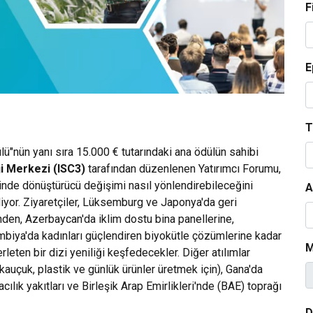
F
E
T
ülü"nün yanı sıra 15.000 € tutarındaki ana ödülün sahibi
ği Merkezi (ISC3)
tarafından düzenlenen Yatırımcı Forumu,
linde dönüştürücü değişimi nasıl yönlendirebileceğini
A
diyor. Ziyaretçiler, Lüksemburg ve Japonya'da geri
den, Azerbaycan'da iklim dostu bina panellerine,
ambiya'da kadınları güçlendiren biyokütle çözümlerine kadar
M
rleten bir dizi yeniliği keşfedecekler. Diğer atılımlar
auçuk, plastik ve günlük ürünler üretmek için), Gana'da
ılık yakıtları ve Birleşik Arap Emirlikleri'nde (BAE) toprağı
D