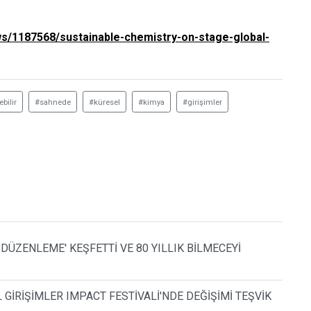
/1187568/sustainable-chemistry-on-stage-global-
bilir
#sahnede
#küresel
#kimya
#girişimler
 DÜZENLEME' KEŞFETTİ VE 80 YILLIK BİLMECEYİ
GİRİŞİMLER IMPACT FESTİVALİ'NDE DEĞİŞİMİ TEŞVİK