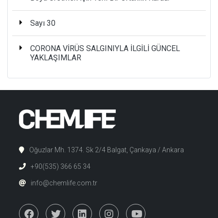
Sayı 30
CORONA VİRÜS SALGINIYLA İLGİLİ GÜNCEL
YAKLAŞIMLAR
Oğuzlar Mh. 1374. Sk 2/4 Balgat, Çankaya / Ankara
+90(535) 366 65 34
info@chemlife.com.tr