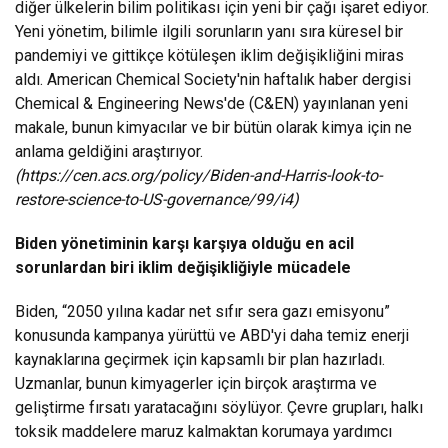
diğer ülkelerin bilim politikası için yeni bir çağı işaret ediyor.
Yeni yönetim, bilimle ilgili sorunların yanı sıra küresel bir
pandemiyi ve gittikçe kötüleşen iklim değişikliğini miras
aldı. American Chemical Society'nin haftalık haber dergisi
Chemical & Engineering News'de (C&EN) yayınlanan yeni
makale, bunun kimyacılar ve bir bütün olarak kimya için ne
anlama geldiğini araştırıyor.
(https://cen.acs.org/policy/Biden-and-Harris-look-to-
restore-science-to-US-governance/99/i4)
Biden yönetiminin karşı karşıya olduğu en acil
sorunlardan biri iklim değişikliğiyle mücadele
Biden, “2050 yılına kadar net sıfır sera gazı emisyonu”
konusunda kampanya yürüttü ve ABD'yi daha temiz enerji
kaynaklarına geçirmek için kapsamlı bir plan hazırladı.
Uzmanlar, bunun kimyagerler için birçok araştırma ve
geliştirme fırsatı yaratacağını söylüyor. Çevre grupları, halkı
toksik maddelere maruz kalmaktan korumaya yardımcı