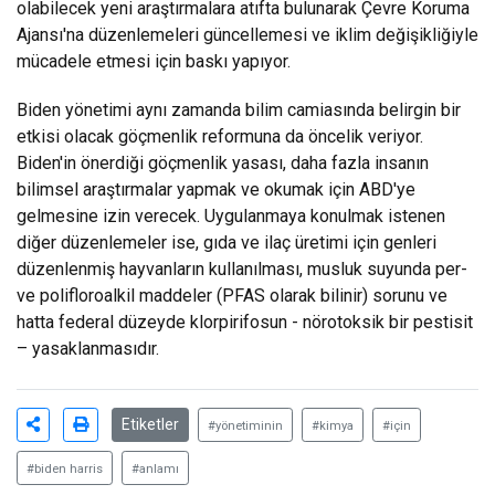
olabilecek yeni araştırmalara atıfta bulunarak Çevre Koruma
Ajansı'na düzenlemeleri güncellemesi ve iklim değişikliğiyle
mücadele etmesi için baskı yapıyor.
Biden yönetimi aynı zamanda bilim camiasında belirgin bir
etkisi olacak göçmenlik reformuna da öncelik veriyor.
Biden'in önerdiği göçmenlik yasası, daha fazla insanın
bilimsel araştırmalar yapmak ve okumak için ABD'ye
gelmesine izin verecek. Uygulanmaya konulmak istenen
diğer düzenlemeler ise, gıda ve ilaç üretimi için genleri
düzenlenmiş hayvanların kullanılması, musluk suyunda per-
ve polifloroalkil maddeler (PFAS olarak bilinir) sorunu ve
hatta federal düzeyde klorpirifosun - nörotoksik bir pestisit
– yasaklanmasıdır.
Etiketler
#yönetiminin
#kimya
#için
#biden harris
#anlamı