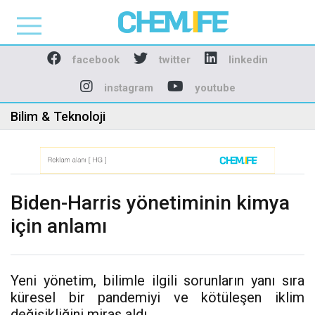
Chemlife - Basılı ve D
facebook
twitter
linkedin
instagram
youtube
Bilim & Teknoloji
Biden-Harris yönetiminin kimya
için anlamı
Yeni yönetim, bilimle ilgili sorunların yanı sıra
küresel bir pandemiyi ve kötüleşen iklim
değişikliğini miras aldı.