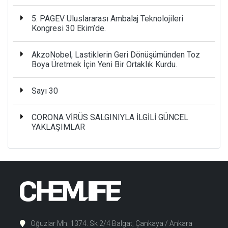
5. PAGEV Uluslararası Ambalaj Teknolojileri
Kongresi 30 Ekim’de.
AkzoNobel, Lastiklerin Geri Dönüşümünden Toz
Boya Üretmek İçin Yeni Bir Ortaklık Kurdu.
Sayı 30
CORONA VİRÜS SALGINIYLA İLGİLİ GÜNCEL
YAKLAŞIMLAR
Oğuzlar Mh. 1374. Sk 2/4 Balgat, Çankaya / Ankara