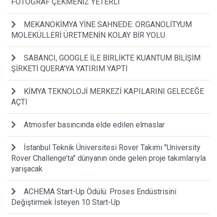
FOTOĞRAF ÇEKMENİZ YETERLİ
MEKANOKİMYA YİNE SAHNEDE: ORGANOLİTYUM
MOLEKÜLLERİ ÜRETMENİN KOLAY BİR YOLU
SABANCI, GOOGLE İLE BİRLİKTE KUANTUM BİLİŞİM
ŞİRKETİ QUERA'YA YATIRIM YAPTI
KİMYA TEKNOLOJİ MERKEZİ KAPILARINI GELECEĞE
AÇTI
Atmosfer basıncında elde edilen elmaslar
İstanbul Teknik Üniversitesi Rover Takımı "University
Rover Challenge’ta" dünyanın önde gelen proje takımlarıyla
yarışacak
ACHEMA Start-Up Ödülü: Proses Endüstrisini
Değiştirmek İsteyen 10 Start-Up