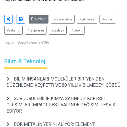
Etiketler
#üniversitesi
#çıktılarını
#sanayi
#sabancı
#projeler in
#paylaştı
#odaklı
Toplam Görüntülenme 6186
Bilim & Teknoloji
BİLİM İNSANLARI MOLEKÜLER BİR 'YENİDEN
DÜZENLEME' KEŞFETTİ VE 80 YILLIK BİLMECEYİ ÇÖZDÜ
SÜRDÜRÜLEBİLİR KİMYA SAHNEDE: KÜRESEL
GİRİŞİMLER IMPACT FESTİVALİ'NDE DEĞİŞİMİ TEŞVİK
EDİYOR
BOR METALİN YERİNİ ALIYOR: ELEMENT