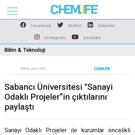
Chemlife - Basılı ve D
facebook
twitter
linkedin
instagram
youtube
Bilim & Teknoloji
Sabancı Üniversitesi “Sanayi
Odaklı Projeler”in çıktılarını
paylaştı
Sanayi Odaklı Projeler ile kurumlar öncelikli